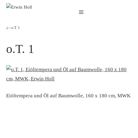
Zum
Menü
Inhalt
springen
⌂
›
o.T. 1
o.T. 1
Eiöltempera und Öl auf Baumwolle, 160 x 180 cm, MWK