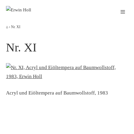
Zum
Men
Inhalt
springen
⌂
›
Nr. XI
Nr. XI
Acryl und Eiöltempera auf Baumwollstoff, 1983